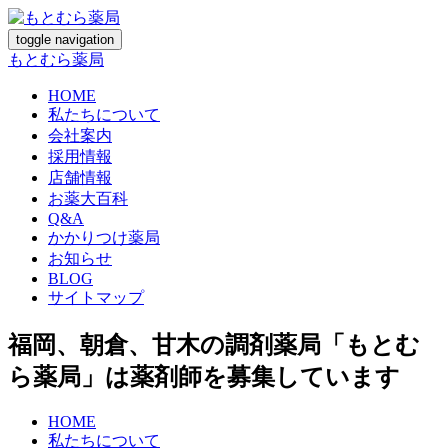
toggle navigation
もとむら薬局
HOME
私たちについて
会社案内
採用情報
店舗情報
お薬大百科
Q&A
かかりつけ薬局
お知らせ
BLOG
サイトマップ
福岡、朝倉、甘木の調剤薬局「もとむ
ら薬局」は薬剤師を募集しています
HOME
私たちについて