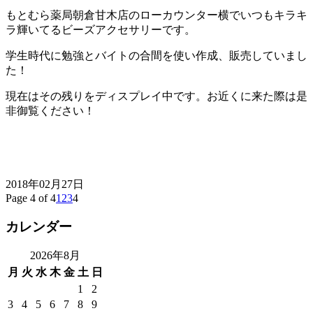
もとむら薬局朝倉甘木店のローカウンター横でいつもキラキ
ラ輝いてるビーズアクセサリーです。
学生時代に勉強とバイトの合間を使い作成、販売していまし
た！
現在はその残りをディスプレイ中です。お近くに来た際は是
非御覧ください！
2018年02月27日
Page 4 of 4
1
2
3
4
カレンダー
2026年8月
月
火
水
木
金
土
日
1
2
3
4
5
6
7
8
9