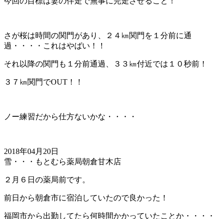
今回の目標は妻の伴走で無事に完走させること！
さが桜は時間の関門があり、２４㎞関門を１分前に通
過・・・・これはやばい！！
それ以降の関門も１分前通過、３３㎞付近では１０秒前！
３７㎞関門でOUT！！
ノー練習だから仕方ないかな・・・・
2018年04月20日
雪・・・もとむら薬局朝倉甘木店
２月６日の薬局前です。
前日から朝倉市に宿泊していたので良かった！
福岡市から出勤してたら何時間かかっていたことか・・・・