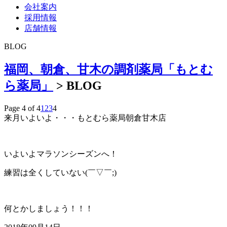
会社案内
採用情報
店舗情報
BLOG
福岡、朝倉、甘木の調剤薬局「もとむ
ら薬局」
>
BLOG
Page 4 of 4
1
2
3
4
来月いよいよ・・・もとむら薬局朝倉甘木店
いよいよマラソンシーズンへ！
練習は全くしていない(￣▽￣;)
何とかしましょう！！！