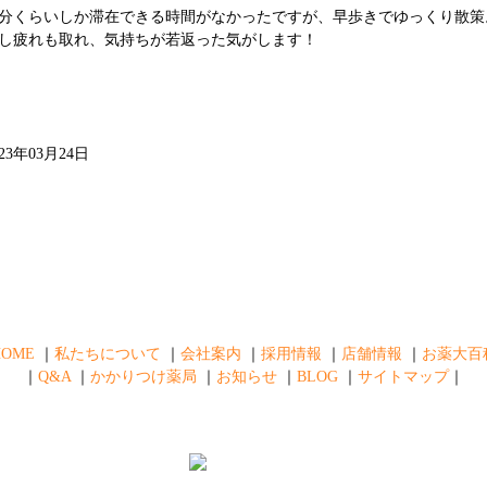
0分くらいしか滞在できる時間がなかったですが、早歩きでゆっくり散策
し疲れも取れ、気持ちが若返った気がします！
023年03月24日
HOME
｜
私たちについて
｜
会社案内
｜
採用情報
｜
店舗情報
｜
お薬大百
｜
Q&A
｜
かかりつけ薬局
｜
お知らせ
｜
BLOG
｜
サイトマップ
｜