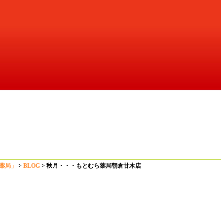
木店
薬局」
>
BLOG
>
秋月・・・もとむら薬局朝倉甘木店