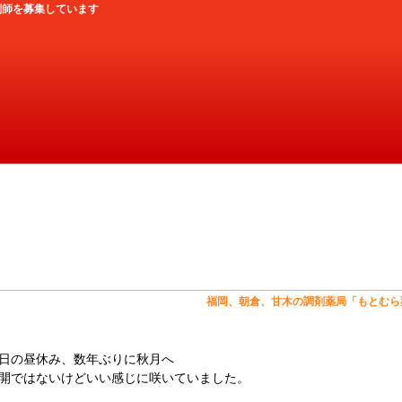
剤師を募集しています
月・・・もとむら薬局朝倉甘
福岡、朝倉、甘木の調剤薬局「もとむら
日の昼休み、数年ぶりに秋月へ
開ではないけどいい感じに咲いていました。