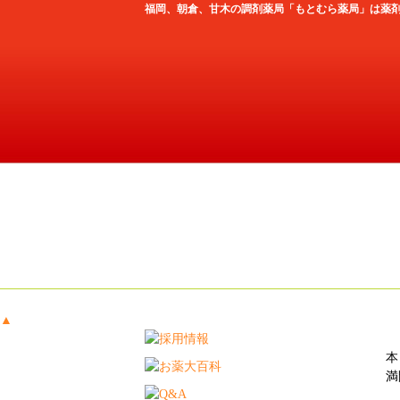
福岡、朝倉、甘木の調剤薬局「もとむら薬局」は薬
秋
▲
本
満